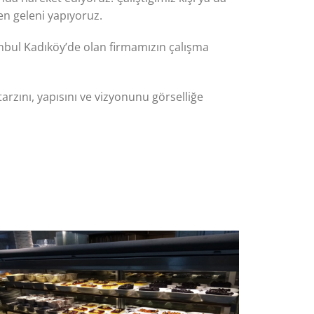
en geleni yapıyoruz.
anbul Kadıköy’de olan firmamızın çalışma
arzını, yapısını ve vizyonunu görselliğe