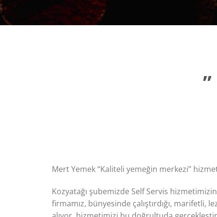
”
Mert Yemek “Kaliteli yemeğin merkezi” hizmet 
Kozyatağı şubemizde Self Servis hizmetimizi
firmamız, bünyesinde çalıştırdığı, marifetli,
alıyor, hizmetimizi bu doğrultuda gerçekleşt