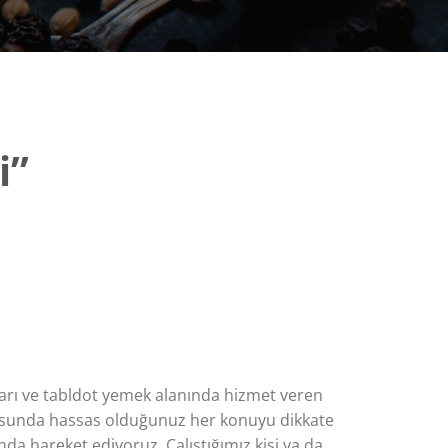
i”
arı ve tabldot yemek alanında hizmet veren
konusunda hassas olduğunuz her konuyu dikkate
a hareket ediyoruz. Çalıştığımız kişi ya da