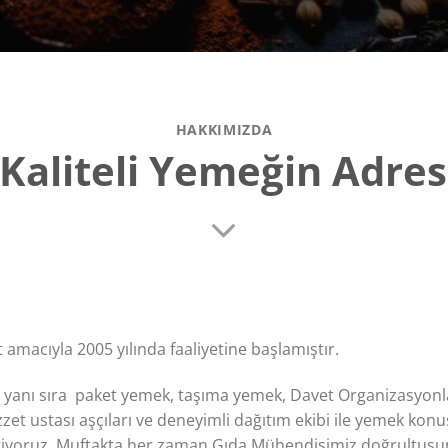
HAKKIMIZDA
 Kaliteli Yemeğin Adres
amacıyla 2005 yılında faaliyetine başlamıştır.
n yanı sıra paket yemek, taşıma yemek, Davet Organizasyonl
 lezzet ustası aşçıları ve deneyimli dağıtım ekibi ile yemek 
iriyoruz. Muftakta her zaman Gıda Mühendisimiz doğrultusund