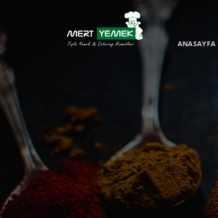
İçeriğe
atla
ANASAYFA