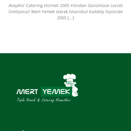
Ataşehir Catering Hizmeti 2005 Yılından Günümüze Lezzet
Üretiyoruz!​ Mert Yemek olarak İstannbul Kadıköy ilçesinde
2005 [...]