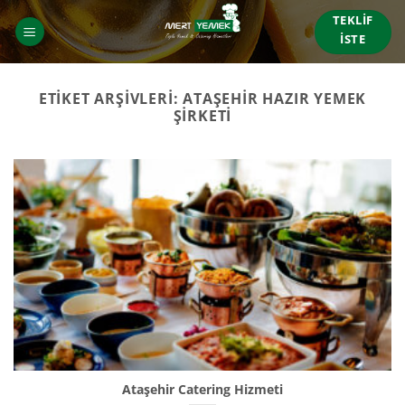
İçeriğe
TEKLIF
atla
İSTE
ETIKET ARŞIVLERI:
ATAŞEHIR HAZIR YEMEK
ŞIRKETI
Ataşehir Catering Hizmeti