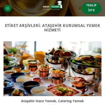
İçeriğe
TEKLIF
atla
İSTE
ETIKET ARŞIVLERI:
ATAŞEHIR KURUMSAL YEMEK
HIZMETI
Ataşehir Hazır Yemek, Catering Yemek