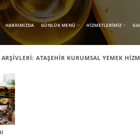
HAKKIMIZDA
GÜNLÜK MENÜ
HIZMETLERIMIZ
GA
 ARŞIVLERI:
ATAŞEHIR KURUMSAL YEMEK HIZM
ti