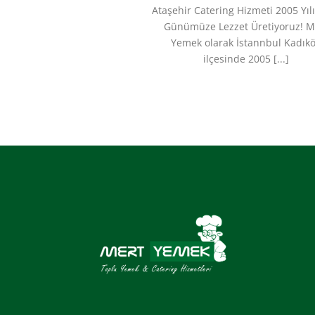
Ataşehir Catering Hizmeti 2005 Yı
Günümüze Lezzet Üretiyoruz!​ M
Yemek olarak İstannbul Kadık
ilçesinde 2005 [...]