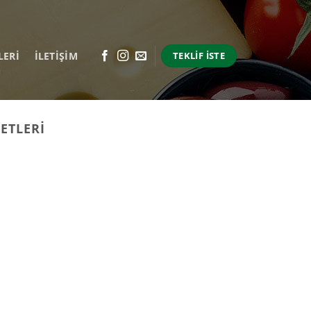
LERI
İLETİŞİM
TEKLIF İSTE
ETLERI