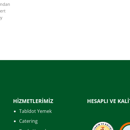
lından
ert
öy
HİZMETLERİMİZ
HESAPLI VE KALİ
Tabldot Yemek
Catering