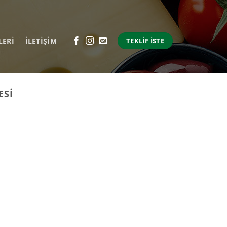
LERI
İLETİŞİM
TEKLIF İSTE
ESI