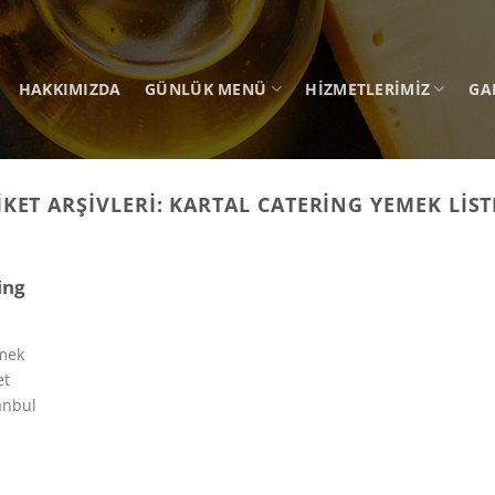
HAKKIMIZDA
GÜNLÜK MENÜ
HIZMETLERIMIZ
GA
IKET ARŞIVLERI:
KARTAL CATERING YEMEK LIST
ing
emek
et
anbul