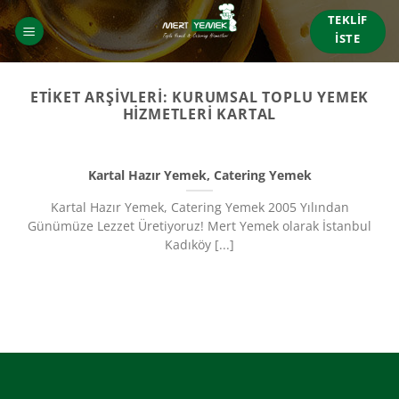
İçeriğe
TEKLIF
atla
İSTE
ETIKET ARŞIVLERI:
KURUMSAL TOPLU YEMEK
HIZMETLERI KARTAL
Kartal Hazır Yemek, Catering Yemek
Kartal Hazır Yemek, Catering Yemek 2005 Yılından
Günümüze Lezzet Üretiyoruz!​ Mert Yemek olarak İstanbul
Kadıköy [...]