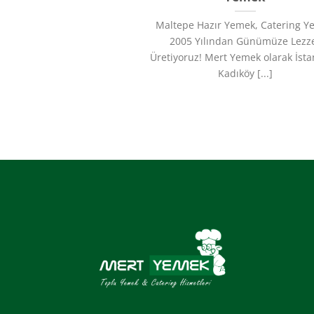
Maltepe Hazır Yemek, Catering 
2005 Yılından Günümüze Lezz
Üretiyoruz!​ Mert Yemek olarak İst
Kadıköy [...]