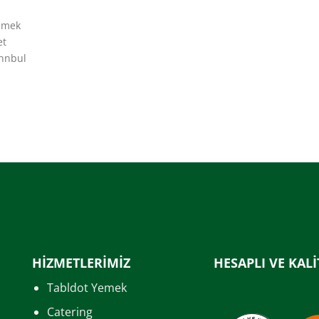
Yemek
et
annbul
HİZMETLERİMİZ
HESAPLI VE KALİ
Tabldot Yemek
Catering