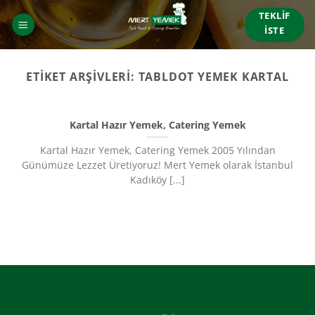
İçeriğe
TEKLIF
atla
İSTE
ETIKET ARŞIVLERI:
TABLDOT YEMEK KARTAL
Kartal Hazır Yemek, Catering Yemek
Kartal Hazır Yemek, Catering Yemek 2005 Yılından
Günümüze Lezzet Üretiyoruz!​ Mert Yemek olarak İstanbul
Kadıköy [...]