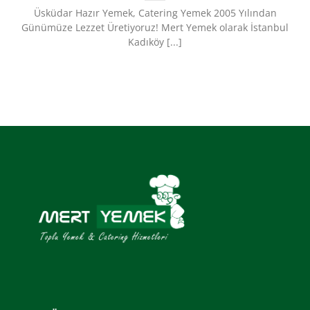
Üsküdar Hazır Yemek, Catering Yemek 2005 Yılından
Günümüze Lezzet Üretiyoruz!​ Mert Yemek olarak İstanbul
Kadıköy [...]