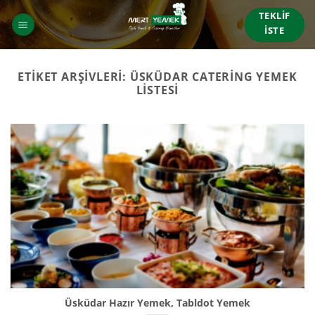
İçeriğe
TEKLIF
atla
İSTE
ETIKET ARŞIVLERI:
ÜSKÜDAR CATERING YEMEK
LISTESI
Üsküdar Hazır Yemek, Tabldot Yemek