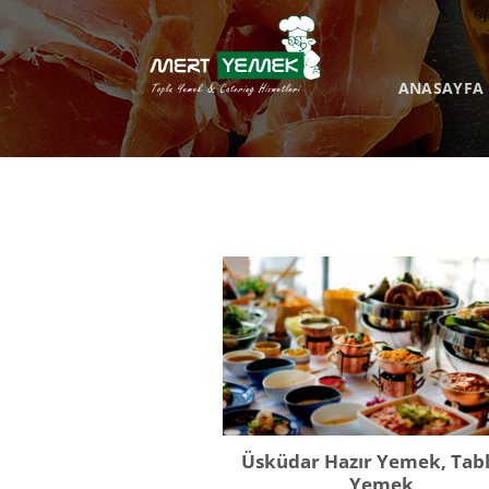
İçeriğe
atla
ANASAYFA
Üsküdar Hazır Yemek, Tab
Yemek