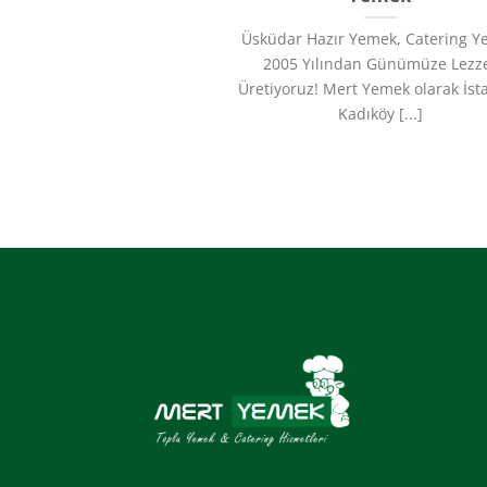
Üsküdar Hazır Yemek, Catering 
2005 Yılından Günümüze Lezz
Üretiyoruz!​ Mert Yemek olarak İst
Kadıköy [...]