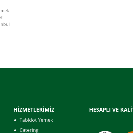
Yemek
et
anbul
HİZMETLERİMİZ
HESAPLI VE KALİ
Tabldot Yemek
Catering