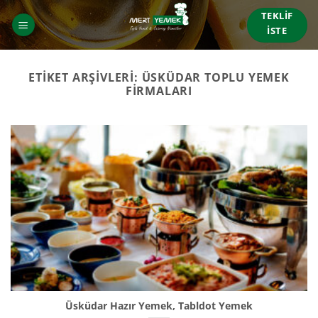
İçeriğe
TEKLIF
atla
İSTE
ETIKET ARŞIVLERI:
ÜSKÜDAR TOPLU YEMEK
FIRMALARI
Üsküdar Hazır Yemek, Tabldot Yemek