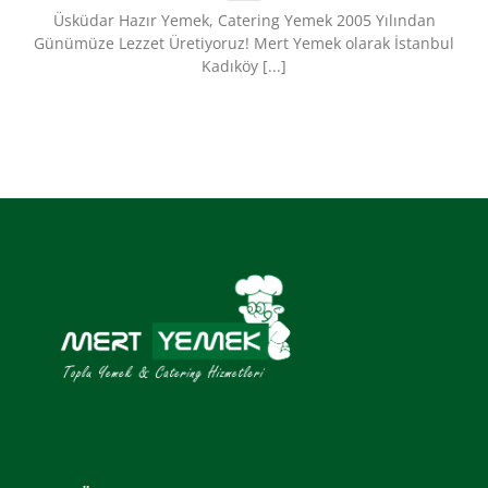
Üsküdar Hazır Yemek, Catering Yemek 2005 Yılından
Günümüze Lezzet Üretiyoruz!​ Mert Yemek olarak İstanbul
Kadıköy [...]