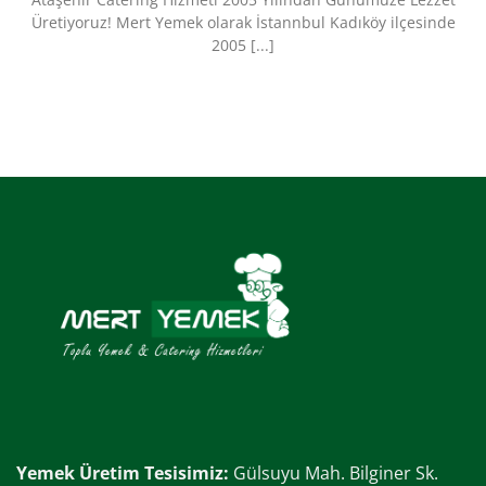
Üretiyoruz!​ Mert Yemek olarak İstannbul Kadıköy ilçesinde
2005 [...]
Yemek Üretim Tesisimiz:
Gülsuyu Mah. Bilginer Sk.