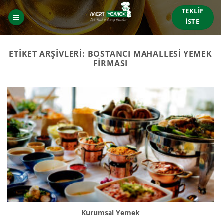
İçeriğe
TEKLIF
atla
İSTE
ETIKET ARŞIVLERI:
BOSTANCI MAHALLESI YEMEK
FIRMASI
Kurumsal Yemek