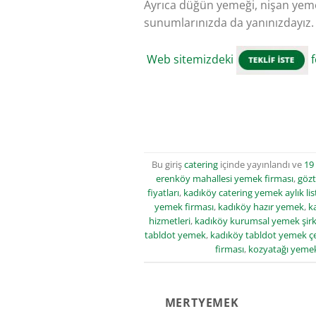
Ayrıca düğün yemeği, nişan yemeğ
sunumlarınızda da yanınızdayız.
Web sitemizdeki
f
Bu giriş
catering
içinde yayınlandı ve
19
erenköy mahallesi yemek firması
,
gözt
fiyatları
,
kadıköy catering yemek aylık lis
yemek firması
,
kadıköy hazır yemek
,
k
hizmetleri
,
kadıköy kurumsal yemek şirk
tabldot yemek
,
kadıköy tabldot yemek çeş
firması
,
kozyatağı yemek
MERTYEMEK