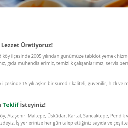
Lezzet Üretiyoruz!​
ıköy ilçesinde 2005 yılından günümüze tabldot yemek hizme
z, gıda mühendislerimiz, temizlik çalışanlarımız, servis pers
ilçesinde 15 yılı aşkın bir süredir kaliteli, güvenilir, hızlı v
n
Teklif
İsteyiniz!​
öy, Ataşehir, Maltepe, Üsküdar, Kartal, Sancaktepe, Pendi
deyiz. İş yerlerinize her gün talep ettiğiniz sayıda ve çeşit