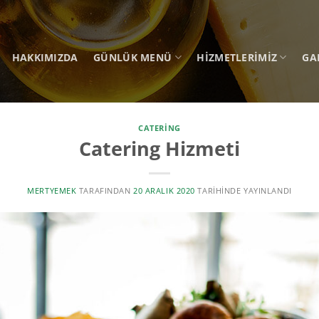
HAKKIMIZDA
GÜNLÜK MENÜ
HIZMETLERIMIZ
GA
CATERING
Catering Hizmeti
MERTYEMEK
TARAFINDAN
20 ARALIK 2020
TARIHINDE YAYINLANDI