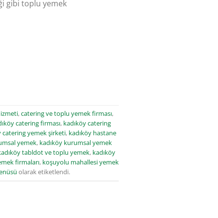
i gibi toplu yemek
hizmeti
,
catering ve toplu yemek firması
,
ıköy catering firması
,
kadıköy catering
 catering yemek şirketi
,
kadıköy hastane
umsal yemek
,
kadıköy kurumsal yemek
kadıköy tabldot ve toplu yemek
,
kadıköy
emek firmaları
,
koşuyolu mahallesi yemek
enüsü
olarak etiketlendi.