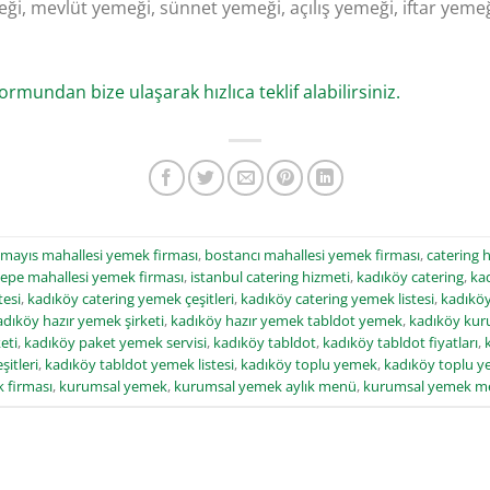
i, mevlüt yemeği, sünnet yemeği, açılış yemeği, iftar yemeğ
ormundan bize ulaşarak hızlıca teklif alabilirsiniz.
 mayıs mahallesi yemek firması
,
bostancı mahallesi yemek firması
,
catering 
epe mahallesi yemek firması
,
istanbul catering hizmeti
,
kadıköy catering
,
kad
tesi
,
kadıköy catering yemek çeşitleri
,
kadıköy catering yemek listesi
,
kadıköy
adıköy hazır yemek şirketi
,
kadıköy hazır yemek tabldot yemek
,
kadıköy kur
eti
,
kadıköy paket yemek servisi
,
kadıköy tabldot
,
kadıköy tabldot fiyatları
,
itleri
,
kadıköy tabldot yemek listesi
,
kadıköy toplu yemek
,
kadıköy toplu y
 firması
,
kurumsal yemek
,
kurumsal yemek aylık menü
,
kurumsal yemek m