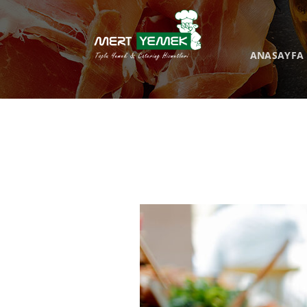
İçeriğe
atla
ANASAYFA