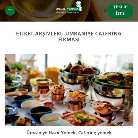
İçeriğe
TEKLIF
atla
İSTE
ETIKET ARŞIVLERI:
ÜMRANIYE CATERING
FIRMASI
Ümraniye Hazır Yemek, Catering yemek