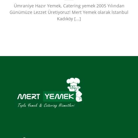
Ümraniye Hazır Yemek, Catering yemek 2005 Yılından
Günümüze Lezzet Üretiyoruz!​ Mert Yemek olarak İstanbul
Kadıköy [...]