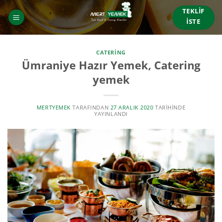
İçeriğe
TEKLIF
atla
İSTE
CATERING
Ümraniye Hazır Yemek, Catering
yemek
MERTYEMEK
TARAFINDAN
27 ARALIK 2020
TARIHINDE
YAYINLANDI