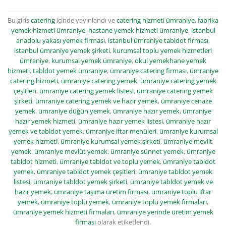
Bu giriş
catering
içinde yayınlandı ve
catering hizmeti ümraniye
,
fabrika
yemek hizmeti ümraniye
,
hastane yemek hizmeti ümraniye
,
istanbul
anadolu yakası yemek firması
,
istanbul ümraniye tabldot firması
,
istanbul ümraniye yemek şirketi
,
kurumsal toplu yemek hizmetleri
ümraniye
,
kurumsal yemek ümraniye
,
okul yemekhane yemek
hizmeti
,
tabldot yemek ümraniye
,
ümraniye catering firması
,
ümraniye
catering hizmeti
,
ümraniye catering yemek
,
ümraniye catering yemek
çeşitleri
,
ümraniye catering yemek listesi
,
ümraniye catering yemek
şirketi
,
ümraniye catering yemek ve hazır yemek
,
ümraniye cenaze
yemek
,
ümraniye düğün yemek
,
ümraniye hazır yemek
,
ümraniye
hazır yemek hizmeti
,
ümraniye hazır yemek listesi
,
ümraniye hazır
yemek ve tabldot yemek
,
ümraniye iftar menüleri
,
ümraniye kurumsal
yemek hizmeti
,
ümraniye kurumsal yemek şirketi
,
ümraniye mevlit
yemek
,
ümraniye mevlüt yemek
,
ümraniye sünnet yemek
,
ümraniye
tabldot hizmeti
,
ümraniye tabldot ve toplu yemek
,
ümraniye tabldot
yemek
,
ümraniye tabldot yemek çeşitleri
,
ümraniye tabldot yemek
listesi
,
ümraniye tabldot yemek şirketi
,
ümraniye tabldot yemek ve
hazır yemek
,
ümraniye taşıma üretim firması
,
ümraniye toplu iftar
yemek
,
ümraniye toplu yemek
,
ümraniye toplu yemek firmaları
,
ümraniye yemek hizmeti firmaları
,
ümraniye yerinde üretim yemek
firması
olarak etiketlendi.