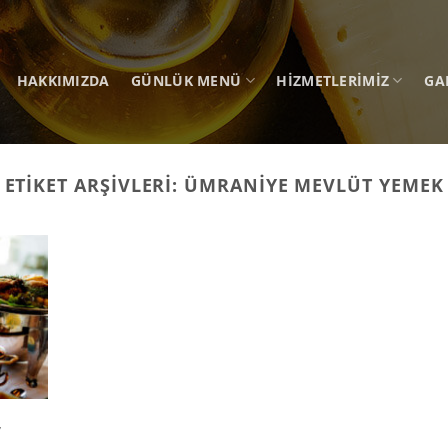
HAKKIMIZDA
GÜNLÜK MENÜ
HIZMETLERIMIZ
GA
ETIKET ARŞIVLERI:
ÜMRANIYE MEVLÜT YEMEK
,