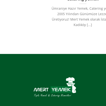
Ümraniye Hazır Yemek, Catering 
2005 Yılından Günümüze Lezz
Üretiyoruz!​ Mert Yemek olarak İst
Kadıköy [...]