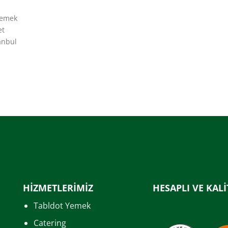
yemek
et
anbul
HİZMETLERİMİZ
HESAPLI VE KALİ
Tabldot Yemek
Catering