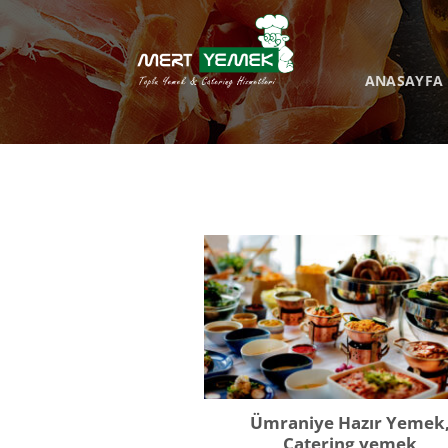
İçeriğe
atla
ANASAYFA
Ümraniye Hazır Yemek
Catering yemek