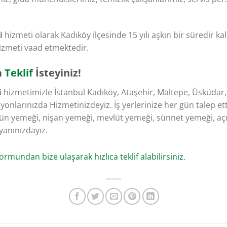
i
hizmeti olarak Kadıköy ilçesinde 15 yılı aşkın bir süredir kalit
izmeti vaad etmektedir.
n
Teklif
İsteyiniz!​
i
hizmetimizle İstanbul Kadıköy, Ataşehir, Maltepe, Üsküdar,
larınızda Hizmetinizdeyiz. İş yerlerinize her gün talep ett
n yemeği, nişan yemeği, mevlüt yemeği, sünnet yemeği, açılı
anınızdayız.
ormundan bize ulaşarak hızlıca teklif alabilirsiniz
.