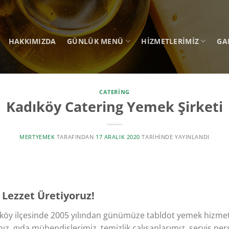
HAKKIMIZDA
GÜNLÜK MENÜ
HIZMETLERIMIZ
GA
CATERING
Kadıköy Catering Yemek Şirketi
MERTYEMEK
TARAFINDAN
17 ARALIK 2020
TARIHINDE YAYINLANDI
ezzet Üretiyoruz!​
köy ilçesinde 2005 yılından günümüze tabldot yemek hizmeti
z, gıda mühendislerimiz, temizlik çalışanlarımız, servis pers