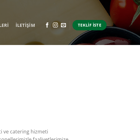
LERI
İLETİŞİM
TEKLIF İSTE
 ve catering hizmeti
onellerimizle faaliyetlerimize