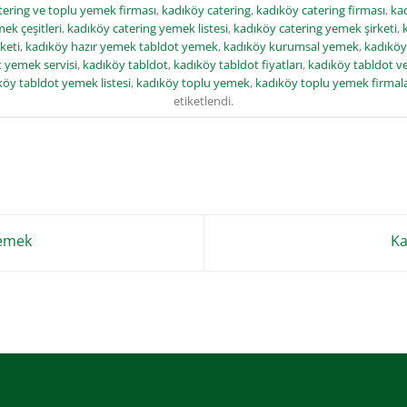
tering ve toplu yemek firması
,
kadıköy catering
,
kadıköy catering firması
,
kad
ek çeşitleri
,
kadıköy catering yemek listesi
,
kadıköy catering yemek şirketi
,
keti
,
kadıköy hazır yemek tabldot yemek
,
kadıköy kurumsal yemek
,
kadıköy
 yemek servisi
,
kadıköy tabldot
,
kadıköy tabldot fiyatları
,
kadıköy tabldot v
köy tabldot yemek listesi
,
kadıköy toplu yemek
,
kadıköy toplu yemek firmala
etiketlendi.
Yemek
Ka