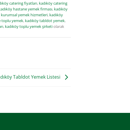
ıköy catering fiyatları
,
kadıköy catering
kadıköy hastane yemek firması
,
kadıköy
 kurumsal yemek hizmetleri
,
kadıköy
e toplu yemek
,
kadıköy tabldot yemek
,
rı
,
kadıköy toplu yemek şirketi
olarak
dıköy Tabldot Yemek Listesi