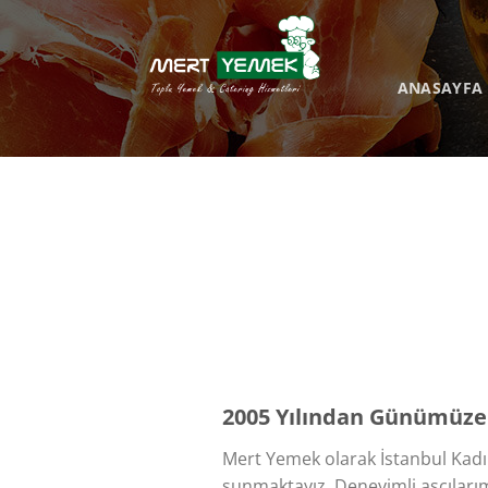
İçeriğe
atla
ANASAYFA
2005
Yılından Günümüze L
Mert Yemek olarak İstanbul Kadı
sunmaktayız. Deneyimli aşçılarımı